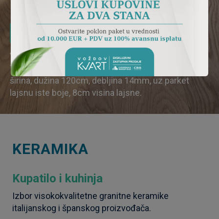
Parket
Višeslojni parket renomiranog proizvođača
Tarkett u boji natur hrasta, dimenzije 14cm
širina, dužina 120cm, debljina 14mm, uz parket
lajsnu iste boje, 8cm visina lajsne.
KERAMIKA
Kupatilo i kuhinja
Izbor visokokvalitetne granitne keramike
italijanskog i španskog proizvođača.