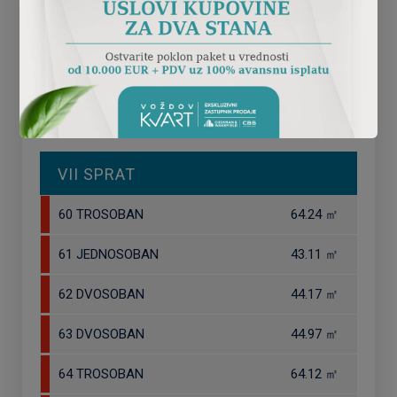
III SPRAT
IV SPRAT
V SPRAT
VI SPRAT
VII SPRAT
60 TROSOBAN
64.24 ㎡
61 JEDNOSOBAN
43.11 ㎡
62 DVOSOBAN
44.17 ㎡
63 DVOSOBAN
44.97 ㎡
64 TROSOBAN
64.12 ㎡