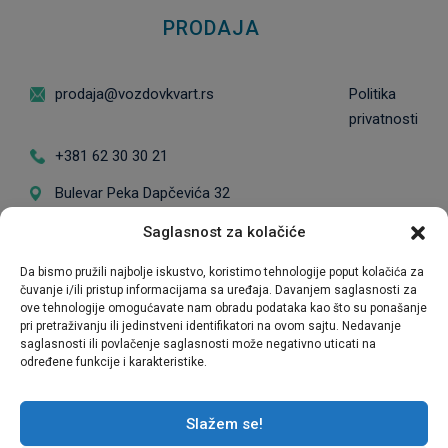
PRODAJA
prodaja@vozdovkvart.rs
Politika
privatnosti
+381 62 30 30 21
Bulevar Peka Dapčevića 32
Radno vreme: Ponedeljak - Petak od 9 do
Saglasnost za kolačiće
17h / *Posete subotom se zakazuju
Da bismo pružili najbolje iskustvo, koristimo tehnologije poput kolačića za
unapred
čuvanje i/ili pristup informacijama sa uređaja. Davanjem saglasnosti za
ove tehnologije omogućavate nam obradu podataka kao što su ponašanje
pri pretraživanju ili jedinstveni identifikatori na ovom sajtu. Nedavanje
saglasnosti ili povlačenje saglasnosti može negativno uticati na
određene funkcije i karakteristike.
Ekskluzivni zastupnik prodaje
Slažem se!