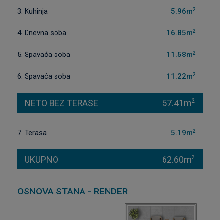
2
3. Kuhinja
5.96m
2
4. Dnevna soba
16.85m
2
5. Spavaća soba
11.58m
2
6. Spavaća soba
11.22m
2
NETO BEZ TERASE
57.41m
2
7. Terasa
5.19m
2
UKUPNO
62.60m
OSNOVA STANA - RENDER