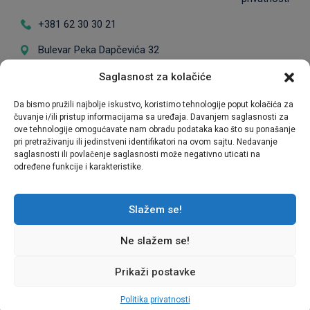
+381 62 30 30 21
Bulevar Peka Dapčevića 32
Radno vreme: Ponedeljak - Petak od 9 do
Saglasnost za kolačiće
17h / *Posete subotom se zakazuju
Da bismo pružili najbolje iskustvo, koristimo tehnologije poput kolačića za
unapred
čuvanje i/ili pristup informacijama sa uređaja. Davanjem saglasnosti za
ove tehnologije omogućavate nam obradu podataka kao što su ponašanje
pri pretraživanju ili jedinstveni identifikatori na ovom sajtu. Nedavanje
saglasnosti ili povlačenje saglasnosti može negativno uticati na
određene funkcije i karakteristike.
Ekskluzivni zastupnik prodaje
Slažem se!
Ne slažem se!
Copyright © 2026 Voždov Kvart
Prikaži postavke
Politika privatnosti
Developed by
ORA Digital