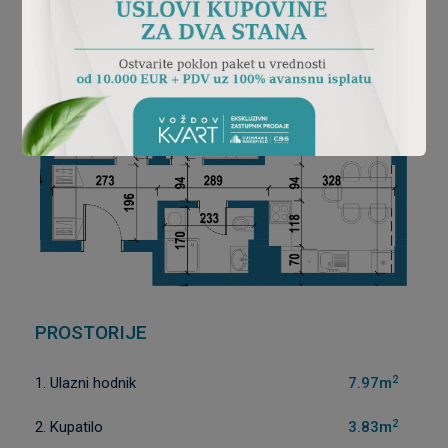
PROSTORIJE
2
1. Ulazni hodnik
7.97m
2
2. Kupatilo
3.83m